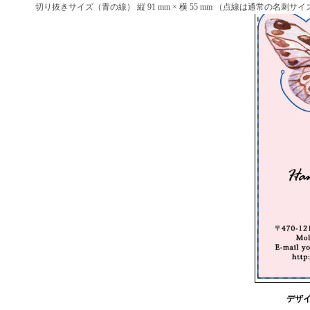
切り抜きサイズ（青の線） 縦 91 mm × 横 55 mm （点線は通常の名刺サイズ 縦
デザイ