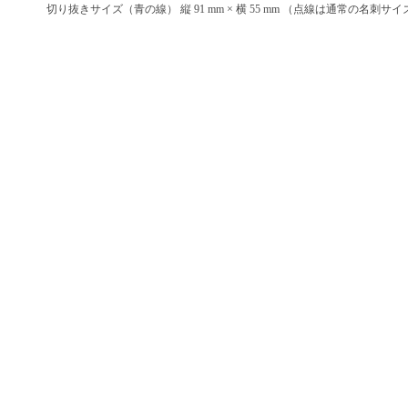
切り抜きサイズ（青の線） 縦 91 mm × 横 55 mm （点線は通常の名刺サイズ 縦