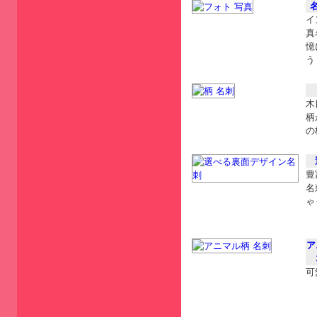
イ
真
憶
う
木
柄
の
豊
名
ゃ
ア
可