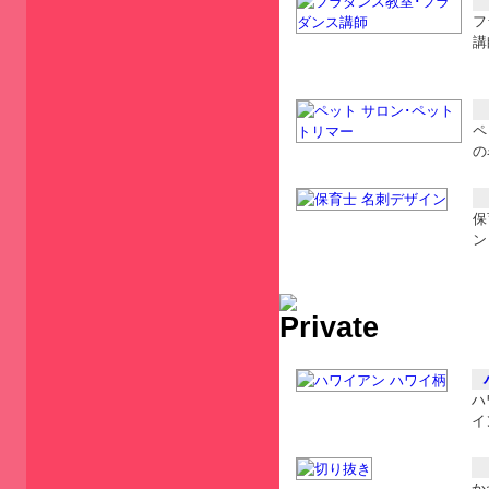
フ
講
ペ
の
保
ン
ハ
イ
か