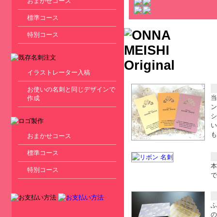
おまかせコース
標準コース
特別コース
イラストレーター入稿
お使いの名刺と同じデザインで
当
作成
ン
シ
い
も
おまかせコース
標準コース
本
特別コース
で
ふ
の