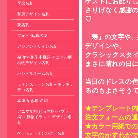
ゲストにお配り
季節名刺
さりげなく感謝
和風デザイン名刺
♡
花名刺
フォト･写真名刺
「寿」の文字や
デザインや、
アジアンデザイン名刺
クラシックスタ
幾何学模様 木目調 アニマル柄
まさに晴れの日
柄物デザイン名刺
ハンドルネーム名刺
当日のドレスの色
ラインストーン名刺～キラキラ
るのもよさそう
デコ名刺
幸運 招き猫 名刺
★テンプレート
アニマル柄(ヒョウ柄･ゼブラ
注文フォームの通
柄)・動物イラスト デザイン名
刺
★カラー用紙での
ゲテモノ・インパクト名刺
文字のかすれが