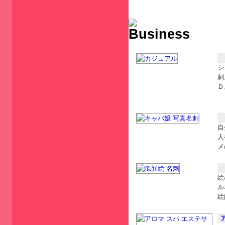
シ
刺
Ｄ
自
人
メ
絵
ル
絵