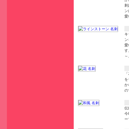
刺
ン
愛
キ
ン
愛
す
～
「
を
か
の
伝
今
ー