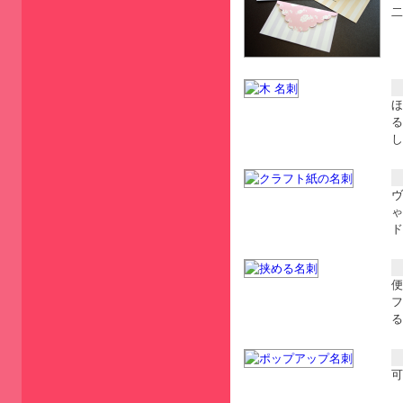
二
ほ
る
し
ヴ
ゃ
ド
便
フ
る
可