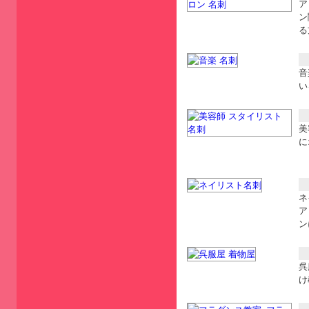
ア
ン
る
音
い
美
に
ネ
ア
ン
呉
け