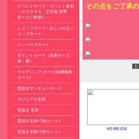
その点をご了承
イベントカード・イベント名刺
～クリスマス・正月他 四季
折々のご挨拶に～
ショップカード～おしゃれなシ
ョップカード～
メンバーズカード
ポイントカード（名刺サイズ
表・裏）
1
ウェディング カード(結婚報告
カード)
型抜きサンキューカード
カジュアル名刺
型抜き 名刺
型抜き名刺<2色セット>
HS-WE-018
型抜き名刺<5色セット>