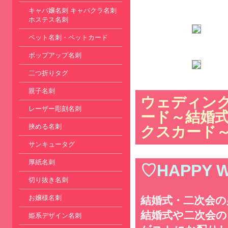
キャバ嬢名刺 キャバクラ名刺
ホステス名刺
ペット名刺・ペットカード
ポップアップ名刺
二つ折りタグ
親子名刺
ウェディン
レーザー彫刻名刺
ード～結婚式
挟める名刺
クスカード～ 
サンキュータグ
厚紙名刺
♡HAPPY 
切り抜き名刺
お嬢様名刺
結婚式・二次会の
結婚式や二次会
姫系デザイン名刺