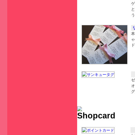
ゲ
と
う
本
ゃ
ド
ゼ
オ
グ