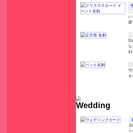
い
躍
5
な
利
可
を
結
い