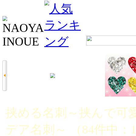
挟める名刺～挟んで可
デア名刺～ （84件中：