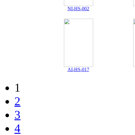
NI-HS-002
AI-HS-017
1
2
3
4