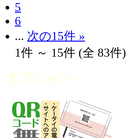
5
6
...
次の15件 »
1件 ～ 15件 (全 83件)
オプション