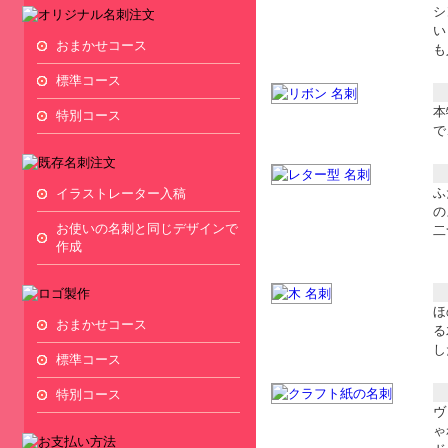
シ
い
おまかせコース
も
標準コース
本
特別コース
で
ふ
イラストレーター入稿
の
お使いの名刺と同じデザインで
二
作成
ほ
おまかせコース
る
し
標準コース
特別コース
ヴ
ゃ