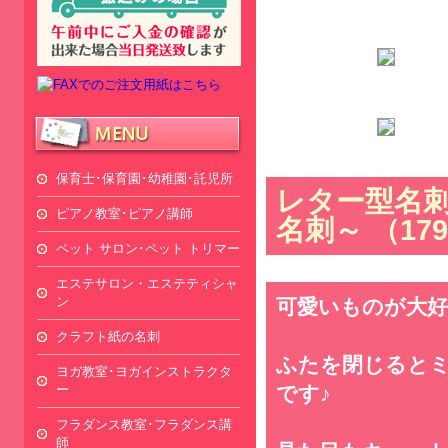
保育士･保育園･幼稚園･託児所
レター型名
ピアノ教室･ピアノ講師
名刺～ （17
ペット サロン･ペット トリマー
エステサロン・エステティシャ
ン
可愛いものが大
クラフト紙の名刺
ふたを閉じると
ヨガ教室･ヨガインストラクタ
ー
です♪
フラダンス教室･フラダンス講
師