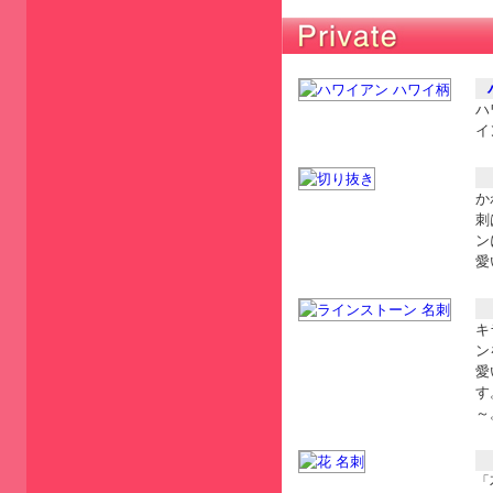
ハ
イ
か
刺
ン
愛
キ
ン
愛
す
～
「