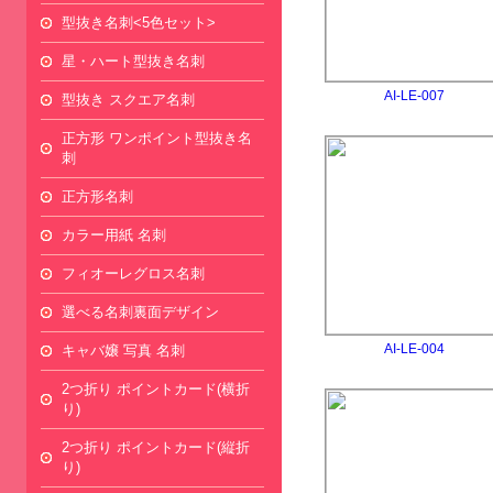
型抜き名刺<5色セット>
星・ハート型抜き名刺
AI-LE-007
型抜き スクエア名刺
正方形 ワンポイント型抜き名
刺
正方形名刺
カラー用紙 名刺
フィオーレグロス名刺
選べる名刺裏面デザイン
AI-LE-004
キャバ嬢 写真 名刺
2つ折り ポイントカード(横折
り)
2つ折り ポイントカード(縦折
り)