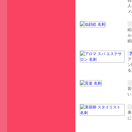
自
人
メ
絵
ル
絵
ア
ン
る
音
い
美
に