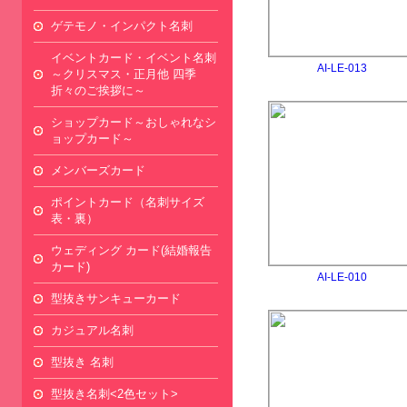
ゲテモノ・インパクト名刺
イベントカード・イベント名刺
AI-LE-013
～クリスマス・正月他 四季
折々のご挨拶に～
ショップカード～おしゃれなシ
ョップカード～
メンバーズカード
ポイントカード（名刺サイズ
表・裏）
ウェディング カード(結婚報告
カード)
AI-LE-010
型抜きサンキューカード
カジュアル名刺
型抜き 名刺
型抜き名刺<2色セット>