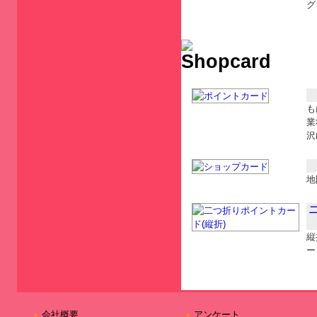
グ
も
業
沢
地
縦
ー
会社概要
アンケート