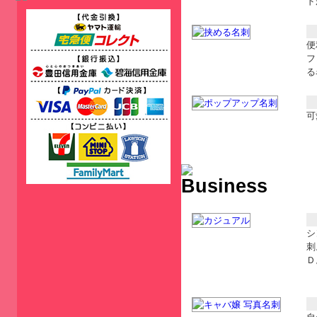
ド
便
フ
る
可
シ
刺
Ｄ