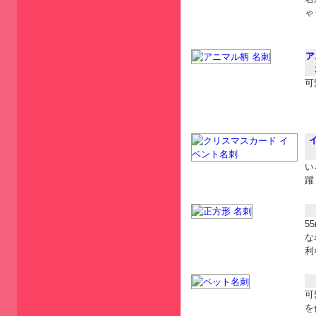
ゃ
ア
可
い
躍
5
な
利
可
を