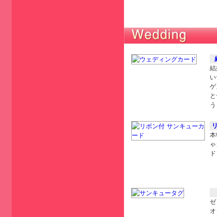
結
い
ゲ
と
う
本
ゃ
ド
ゼ
オ