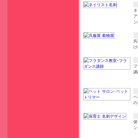
ネ
ア
ン
呉
け
フ
講
ペ
の
保
ン