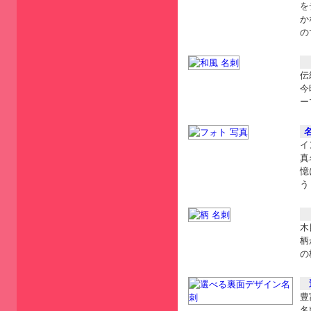
を
か
の
伝
今
ー
イ
真
憶
う
木
柄
の
豊
名