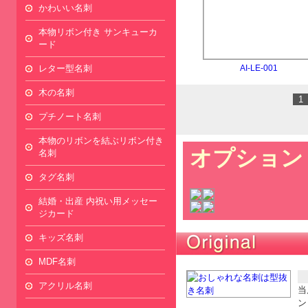
かわいい名刺
本物リボン付き サンキューカ
ード
レター型名刺
AI-LE-001
木の名刺
1
プチノート名刺
本物のリボンを結ぶリボン付き
オプション
名刺
タグ名刺
結婚・出産 内祝い用メッセー
ジカード
キッズ名刺
MDF名刺
アクリル名刺
当
ン