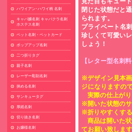
見た目もキュー
閉じた状態だと
ハワイアン･ハワイ柄 名刺
られます。
キャバ嬢名刺 キャバクラ名刺
ホステス名刺
プライベート名
珍しくて可愛い
ペット名刺・ペットカード
しょう！
ポップアップ名刺
二つ折りタグ
【レター型名刺料
親子名刺
レーザー彫刻名刺
※デザイン見本画
ジになりますの
挟める名刺
実際の仕上がり
サンキュータグ
※開いた状態のサイ
厚紙名刺
※折りやすくす
切り抜き名刺
商品は開いた状
お嬢様名刺
てお願い致しま