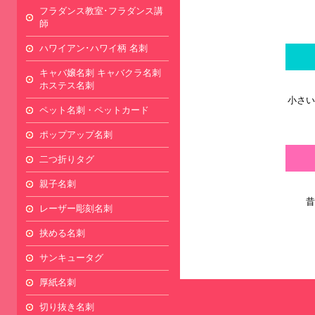
フラダンス教室･フラダンス講
師
ハワイアン･ハワイ柄 名刺
キャバ嬢名刺 キャバクラ名刺
ホステス名刺
小さい
ペット名刺・ペットカード
ポップアップ名刺
二つ折りタグ
親子名刺
昔
レーザー彫刻名刺
挟める名刺
サンキュータグ
厚紙名刺
切り抜き名刺