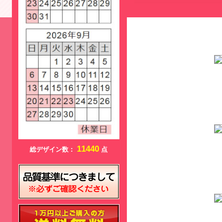
11440
総デザイン数：
点