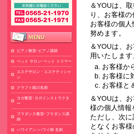
＆YOUは、
り、お客様の
お客様の個人
努めます。
＆YOUは、
ピアノ教室･ピアノ講師
用いたします
ペット サロン･ペット トリマー
お客様か
エステサロン・エステティシャ
お客様に
ン
お客様と
クラフト紙の名刺
＆YOUは、
ヨガ教室･ヨガインストラクタ
ー
様の個人情報
フラダンス教室･フラダンス講
ただし、次に
師
となくお客様
ハワイアン･ハワイ柄 名刺