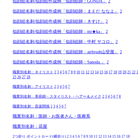
似顔絵名刺/似顔絵作成例「似顔絵師：GONDA」
2
似顔絵名刺/似顔絵作成例「似顔絵師：まえだ ななよ」
2
似顔絵名刺/似顔絵作成例「似顔絵師：きすけ」
2
似顔絵名刺/似顔絵作成例「似顔絵師：mi★ka」
2
似顔絵名刺/似顔絵作成例「似顔絵師：中村 サコロ」
2
似顔絵名刺/似顔絵作成例「似顔絵師：airbrush山登屋」
2
似顔絵名刺/似顔絵作成例「似顔絵師：Sanoda.」
2
職業別名刺：ネイリスト
2
3
4
5
6
7
8
9
10
11
12
13
14
15
16
17
18
19
20
21
22
25
26
27
28
職業別名刺：アイリスト
2
3
4
5
6
7
職業別名刺：美容師・スタイリスト・ヘアー＆メイク
2
3
4
5
6
7
8
職業別名刺：音楽関係
2
3
4
5
6
7
職業別名刺：医師・お医者さん・医療系
職業別名刺：花屋
2つ折り ポイントカード(横折り)
2
3
4
5
6
7
8
9
10
11
12
13
14
15
16
17
18