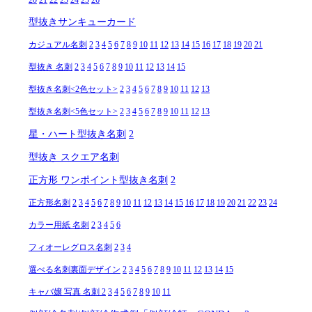
型抜きサンキューカード
カジュアル名刺
2
3
4
5
6
7
8
9
10
11
12
13
14
15
16
17
18
19
20
21
型抜き 名刺
2
3
4
5
6
7
8
9
10
11
12
13
14
15
型抜き名刺<2色セット>
2
3
4
5
6
7
8
9
10
11
12
13
型抜き名刺<5色セット>
2
3
4
5
6
7
8
9
10
11
12
13
星・ハート型抜き名刺
2
型抜き スクエア名刺
正方形 ワンポイント型抜き名刺
2
正方形名刺
2
3
4
5
6
7
8
9
10
11
12
13
14
15
16
17
18
19
20
21
22
23
24
カラー用紙 名刺
2
3
4
5
6
フィオーレグロス名刺
2
3
4
選べる名刺裏面デザイン
2
3
4
5
6
7
8
9
10
11
12
13
14
15
キャバ嬢 写真 名刺
2
3
4
5
6
7
8
9
10
11