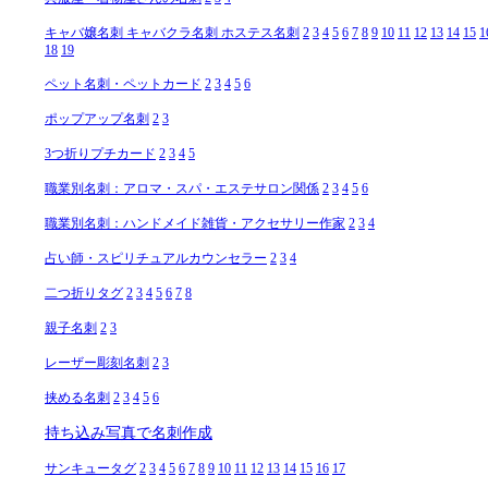
キャバ嬢名刺 キャバクラ名刺 ホステス名刺
2
3
4
5
6
7
8
9
10
11
12
13
14
15
1
18
19
ペット名刺・ペットカード
2
3
4
5
6
ポップアップ名刺
2
3
3つ折りプチカード
2
3
4
5
職業別名刺：アロマ・スパ・エステサロン関係
2
3
4
5
6
職業別名刺：ハンドメイド雑貨・アクセサリー作家
2
3
4
占い師・スピリチュアルカウンセラー
2
3
4
二つ折りタグ
2
3
4
5
6
7
8
親子名刺
2
3
レーザー彫刻名刺
2
3
挟める名刺
2
3
4
5
6
持ち込み写真で名刺作成
サンキュータグ
2
3
4
5
6
7
8
9
10
11
12
13
14
15
16
17