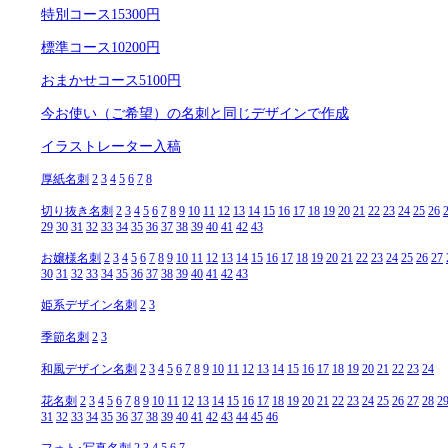
特別コース15300円
標準コース10200円
おまかせコース5100円
今お使い（ご希望）の名刺と同じデザインで作成
イラストレーター入稿
厚紙名刺
2
3
4
5
6
7
8
切り抜き名刺
2
3
4
5
6
7
8
9
10
11
12
13
14
15
16
17
18
19
20
21
22
23
24
25
26
29
30
31
32
33
34
35
36
37
38
39
40
41
42
43
お嬢様名刺
2
3
4
5
6
7
8
9
10
11
12
13
14
15
16
17
18
19
20
21
22
23
24
25
26
27
30
31
32
33
34
35
36
37
38
39
40
41
42
43
姫系デザイン名刺
2
3
季節名刺
2
3
和風デザイン名刺
2
3
4
5
6
7
8
9
10
11
12
13
14
15
16
17
18
19
20
21
22
23
24
花名刺
2
3
4
5
6
7
8
9
10
11
12
13
14
15
16
17
18
19
20
21
22
23
24
25
26
27
28
2
31
32
33
34
35
36
37
38
39
40
41
42
43
44
45
46
フォト･写真名刺
2
3
4
5
6
7