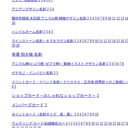
アジアンデザイン名刺
2
3
4
幾何学模様 木目調 アニマル柄 柄物デザイン名刺
2
3
4
5
6
7
8
9
10
11
12
13
1
16
ハンドルネーム名刺
2
3
4
5
ラインストーン名刺～キラキラデコ名刺
2
3
4
5
6
7
8
9
10
11
12
13
14
15
16
1
19
20
幸運 招き猫 名刺
アニマル柄(ヒョウ柄･ゼブラ柄)・動物イラスト デザイン名刺
2
3
4
5
6
7
8
ゲテモノ・インパクト名刺
2
3
イベントカード・イベント名刺～クリスマス・正月他 四季折々のご挨拶に
4
5
ショップカード～おしゃれなショップカード～
2
メンバーズカード
2
ポイントカード（名刺サイズ 表・裏）
2
3
4
5
6
7
8
9
10
ウェディング カード(結婚報告カード)
2
3
4
5
6
7
8
9
10
11
12
13
14
15
16
17
1
20
21
22
23
24
25
26