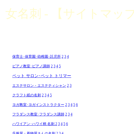
女名刺 - 【サイトマッ
保育士･保育園･幼稚園･託児所
2
3
4
ピアノ教室･ピアノ講師
2
3
4
5
ペット サロン･ペット トリマー
エステサロン・エステティシャン
2
3
クラフト紙の名刺
2
3
4
5
ヨガ教室･ヨガインストラクター
2
3
4
5
6
フラダンス教室･フラダンス講師
2
3
4
ハワイアン･ハワイ柄 名刺
2
3
4
5
6
呉服屋・着物屋さんの名刺
2
3
4