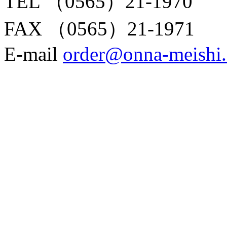
TEL （0565）21-1970
FAX （0565）21-1971
E-mail
order@onna-meishi