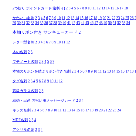
2つ折り ポイントカード(縦折り)
2
3
4
5
6
7
8
9
10
11
12
13
14
15
16
17
18
かわいい名刺
2
3
4
5
6
7
8
9
10
11
12
13
14
15
16
17
18
19
20
21
22
23
24
25
26
29
30
31
32
33
34
35
36
37
38
39
40
41
42
43
44
45
46
47
48
49
50
51
52
53
54
本物リボン付き サンキューカード
2
レター型名刺
2
3
4
5
6
7
8
9
10
11
12
木の名刺
2
3
プチノート名刺
2
3
4
5
6
7
本物のリボンを結ぶリボン付き名刺
2
3
4
5
6
7
8
9
10
11
12
13
14
15
16
17
18
タグ名刺
2
3
4
5
6
7
8
9
10
11
12
高級ガラス名刺
2
3
結婚・出産 内祝い用メッセージカード
2
3
4
キッズ名刺
2
3
4
5
6
7
8
9
10
11
12
13
14
15
16
17
18
19
20
21
22
23
24
MDF名刺
2
3
4
アクリル名刺
2
3
4